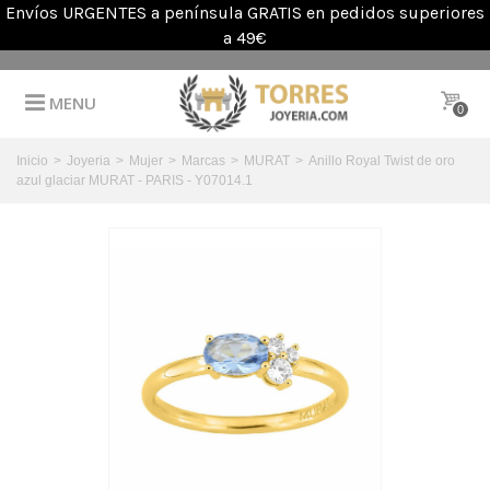
Envíos URGENTES a península GRATIS en pedidos superiores
a 49€
MENU
0
Inicio
>
Joyeria
>
Mujer
>
Marcas
>
MURAT
>
Anillo Royal Twist de oro
azul glaciar MURAT - PARIS - Y07014.1