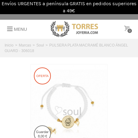
Envíos URGENTES a península GRATIS en pedidos superiores
a 49€
MENU
0
Inicio
>
Marcas
>
Soul
>
PULSERA PLATA MACRAMÉ BLANCO ÁNGEL
GUARD - 306018
OFERTA
Guardar
8,00 €