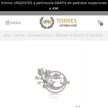
Envíos URGENTES a península GRATIS en pedidos superiores
a 49€
MENU
0
Inicio
>
Marcas
>
Novedades Cano
>
BROCHE PLATEADO - 97-B11Z301