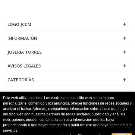
LOGO JCCM
INFORMACIÓN
JOYERÍA TORRES
AVISOS LEGALES
CATEGORÍAS
NEWSLETTER
Esta web utiliza cookies. Las cookies de este sitio web se usan para
personalizar el contenido y los anuncios, ofrecer funciones de redes sociales y
analizar el tráfico. Además, compartimos información sobre el uso que haga
del sitio web con nuestros partners de redes sociales, publicidad y análisis
Torres Joyeros - Tu joyería online de confianza
web, quienes pueden combinarla con otra información que les haya
proporcionado o que hayan recopilado a partir del uso que haya hecho de sus
servicios.
1