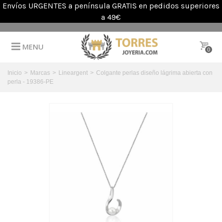
Envíos URGENTES a península GRATIS en pedidos superiores
a 49€
MENU
0
Inicio
>
Marcas
>
Lineargent
>
Colgante perlas diseño lágrima abierta con
perla - 19386-PE