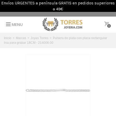
Envíos URGENTES a península GRATIS en pedidos superiores
a 49€
MENU
0
Inicio
>
Marcas
>
Joyas Torres
>
Pulsera de plata con placa rectangular
lisa para grabar 18CM - 214006.00