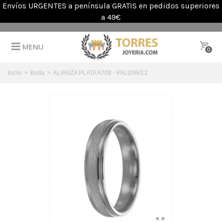
Envíos URGENTES a península GRATIS en pedidos superiores
a 49€
MENU
0
Inicio
>
Boda
>
ALIANZA PLATA A708 - PALI299/12