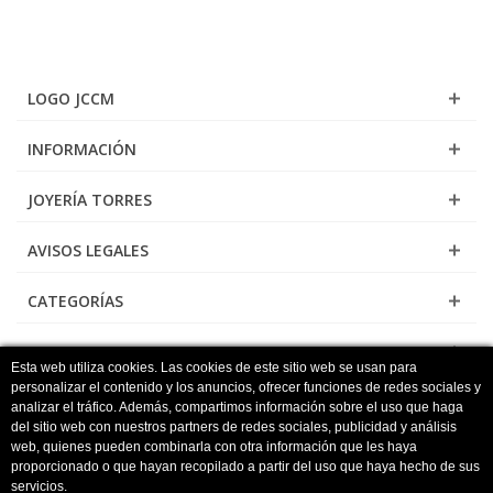
LOGO JCCM
INFORMACIÓN
JOYERÍA TORRES
AVISOS LEGALES
CATEGORÍAS
NEWSLETTER
Esta web utiliza cookies. Las cookies de este sitio web se usan para
personalizar el contenido y los anuncios, ofrecer funciones de redes sociales y
analizar el tráfico. Además, compartimos información sobre el uso que haga
del sitio web con nuestros partners de redes sociales, publicidad y análisis
Torres Joyeros - Tu joyería online de confianza
web, quienes pueden combinarla con otra información que les haya
proporcionado o que hayan recopilado a partir del uso que haya hecho de sus
servicios.